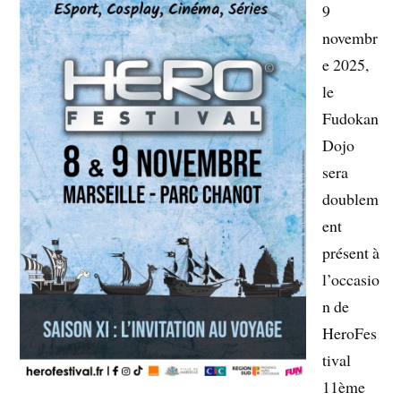
9
novembr
e 2025,
le
Fudokan
Dojo
sera
doublem
ent
présent à
l’occasio
n de
HeroFes
tival
11ème