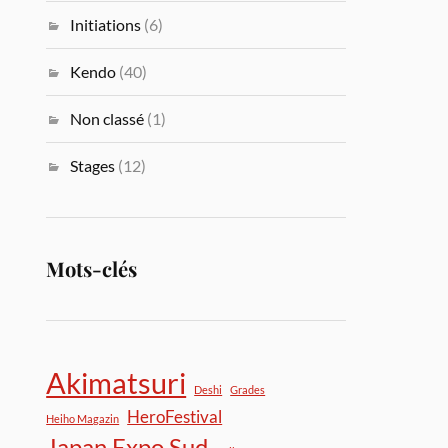
Initiations
(6)
Kendo
(40)
Non classé
(1)
Stages
(12)
Mots-clés
Akimatsuri
Deshi
Grades
HeroFestival
Heiho Magazin
Japan Expo Sud