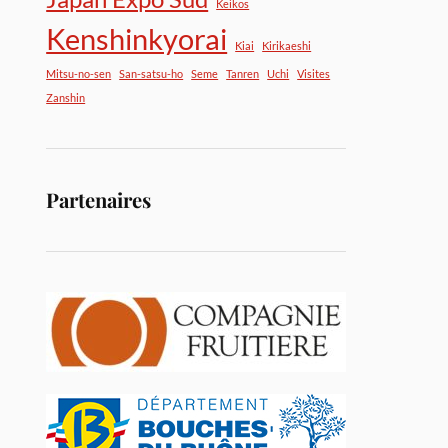
Keikos
Kenshinkyorai
Kiai
Kirikaeshi
Mitsu-no-sen
San-satsu-ho
Seme
Tanren
Uchi
Visites
Zanshin
Partenaires