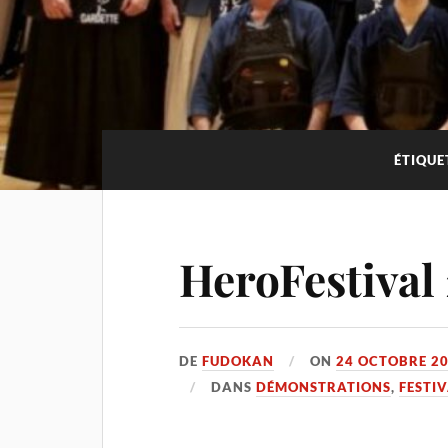
ÉTIQUE
HeroFestival 
DE
FUDOKAN
ON
24 OCTOBRE 2
DANS
DÉMONSTRATIONS
,
FESTI