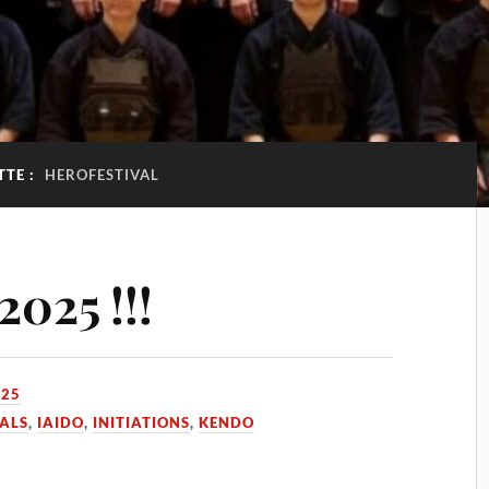
TTE :
HEROFESTIVAL
2025 !!!
025
VALS
,
IAIDO
,
INITIATIONS
,
KENDO