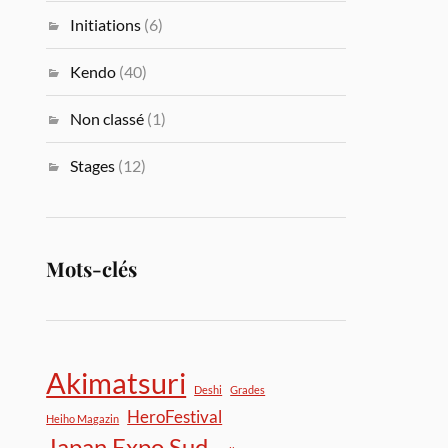
Initiations
(6)
Kendo
(40)
Non classé
(1)
Stages
(12)
Mots-clés
Akimatsuri
Deshi
Grades
HeroFestival
Heiho Magazin
Japan Expo Sud