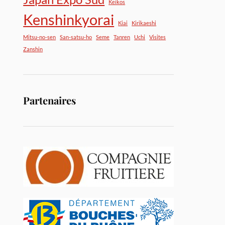
Keikos
Kenshinkyorai
Kiai
Kirikaeshi
Mitsu-no-sen
San-satsu-ho
Seme
Tanren
Uchi
Visites
Zanshin
Partenaires