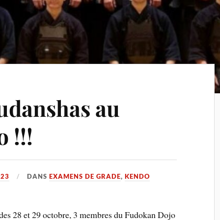
udanshas au
 !!!
023
DANS
EXAMENS DE GRADE
,
KENDO
 des 28 et 29 octobre, 3 membres du Fudokan Dojo