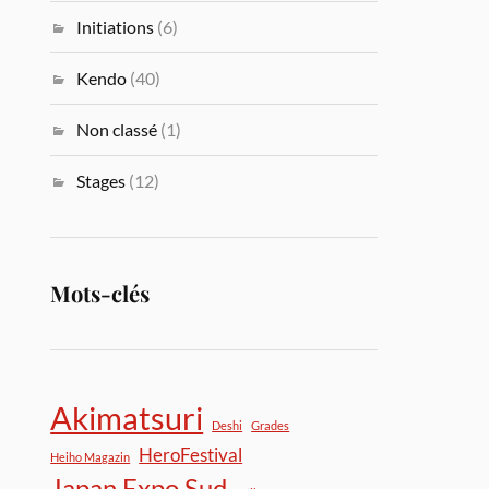
Initiations
(6)
Kendo
(40)
Non classé
(1)
Stages
(12)
Mots-clés
Akimatsuri
Deshi
Grades
HeroFestival
Heiho Magazin
Japan Expo Sud