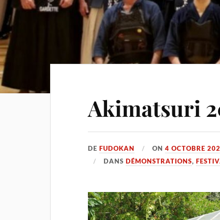
Akimatsuri 2
DE
FUDOKAN
ON
4 OCTOBRE 20
DANS
DÉMONSTRATIONS
,
FESTI