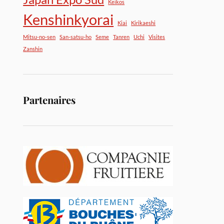
Keikos
Kenshinkyorai
Kiai
Kirikaeshi
Mitsu-no-sen
San-satsu-ho
Seme
Tanren
Uchi
Visites
Zanshin
Partenaires