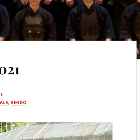
021
21
VALS
,
KENDO